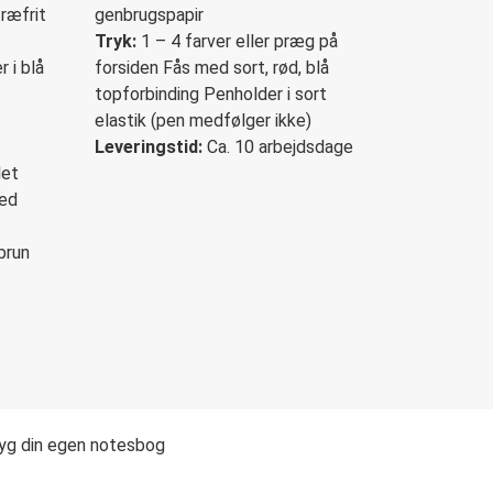
ræfrit
genbrugspapir
Tryk:
1 – 4 farver eller præg på
 i blå
forsiden Fås med sort, rød, blå
topforbinding Penholder i sort
elastik (pen medfølger ikke)
Leveringstid:
Ca. 10 arbejdsdage
let
med
brun