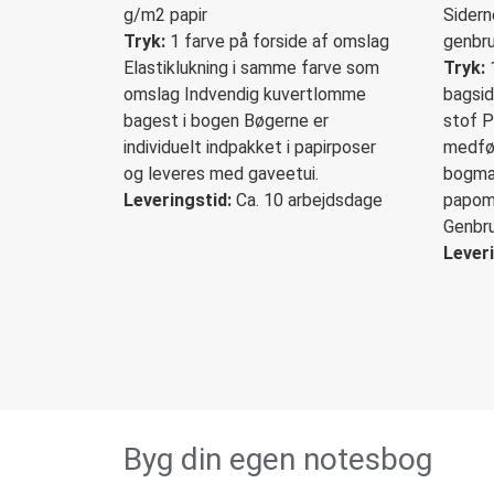
g/m2 papir
Sidern
Tryk:
1 farve på forside af omslag
genbru
Elastiklukning i samme farve som
Tryk:
1
omslag Indvendig kuvertlomme
bagsid
bagest i bogen Bøgerne er
stof P
individuelt indpakket i papirposer
medføl
og leveres med gaveetui.
bogmær
Leveringstid:
Ca. 10 arbejdsdage
papom
Genbru
Leveri
Byg din egen notesbog