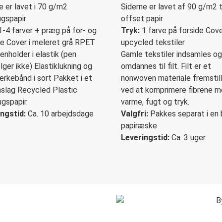
e er lavet i 70 g/m2
Siderne er lavet af 90 g/m2 t
gspapir
offset papir
-4 farver + præg på for- og
Tryk:
1 farve på forside Cover
e Cover i meleret grå RPET
upcycled tekstiler
enholder i elastik (pen
Gamle tekstiler indsamles og
ger ikke) Elastiklukning og
omdannes til filt. Filt er et
kebånd i sort Pakket i et
nonwoven materiale fremstil
slag Recycled Plastic
ved at komprimere fibrene 
gspapir.
varme, fugt og tryk.
ngstid:
Ca. 10 arbejdsdage
Valgfri:
Pakkes separat i en 
papiræske
Leveringstid:
Ca. 3 uger