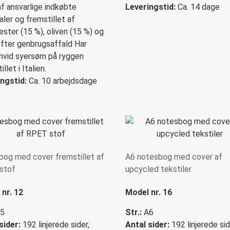
af ansvarlige indkøbte
Leveringstid:
Ca. 14 dage
aler og fremstillet af
ester (15 %), oliven (15 %) og
fter genbrugsaffald Har
 hvid syersøm på ryggen
llet i Italien.
ngstid:
Ca. 10 arbejdsdage
og med cover fremstillet af
A6 notesbog med cover af
stof
upcycled tekstiler
nr. 12
Model nr. 16
5
Str.:
A6
sider:
192 linjerede sider,
Antal sider:
192 linjerede sid