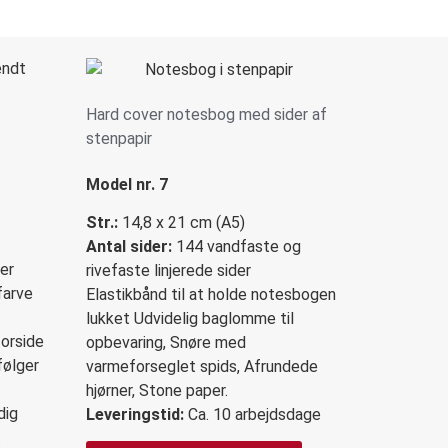
Hard cover notesbog med sider af
stenpapir
Model nr. 7
Str.:
14,8 x 21 cm (A5)
Antal sider:
144 vandfaste og
der
rivefaste linjerede sider
farve
Elastikbånd til at holde notesbogen
lukket Udvidelig baglomme til
forside
opbevaring, Snøre med
følger
varmeforseglet spids, Afrundede
hjørner, Stone paper.
dig
Leveringstid:
Ca. 10 arbejdsdage
.