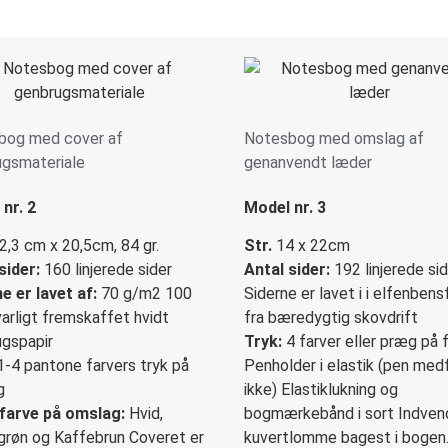
bog med cover af
Notesbog med omslag af
ugsmateriale
genanvendt læder
nr. 2
Model nr. 3
2,3 cm x 20,5cm, 84 gr.
Str.
14 x 22cm
sider:
160 linjerede sider
Antal sider:
192 linjerede si
e er lavet af:
70 g/m2 100
Siderne er lavet i i elfenbens
arligt fremskaffet hvidt
fra bæredygtig skovdrift
gspapir
Tryk:
4 farver eller præg på 
-4 pantone farvers tryk på
Penholder i elastik (pen med
g
ikke) Elastiklukning og
farve på omslag:
Hvid,
bogmærkebånd i sort Indven
grøn og Kaffebrun Coveret er
kuvertlomme bagest i bogen