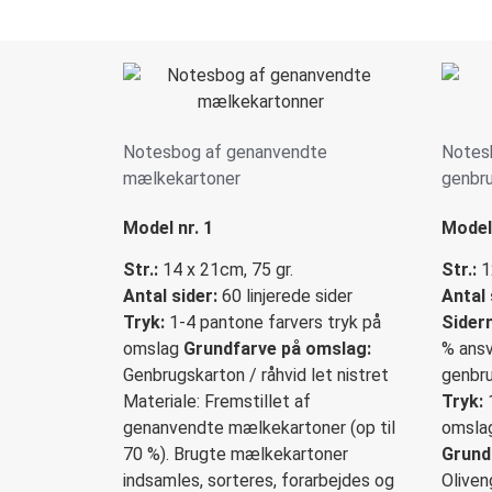
Notesbog af genanvendte
Notes
mælkekartoner
genbr
Model nr. 1
Model 
Str.:
14 x 21cm, 75 gr.
Str.:
1
Antal sider:
60 linjerede sider
Antal 
Tryk:
1-4 pantone farvers tryk på
Sidern
omslag
Grundfarve på omslag:
% ansv
Genbrugskarton / råhvid let nistret
genbru
Materiale: Fremstillet af
Tryk:
1
genanvendte mælkekartoner (op til
omsla
70 %). Brugte mælkekartoner
Grund
indsamles, sorteres, forarbejdes og
Oliven