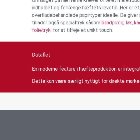
Omslaget på hæfterne kræver ofte et mere robus
indholdet og forlænge hæftets levetid. Her er et 
overfladebehandlede papirtyper ideelle. De giver
tillader også specialtryk såsom
blindpræg
,
lak
,
ka
folietryk
. for at tilføje et unikt touch.
Dataflet
En moderne feature i hæfteproduktion er integrat
Dette kan være særligt nyttigt for direkte mark