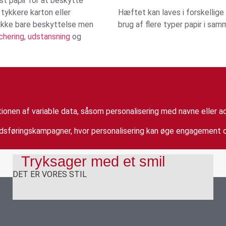
t papir for at beskytte
tykkere karton eller
Hæftet kan laves i forskellige 
 ikke bare beskyttelse men
brug af flere typer papir i sa
chering
,
udstansning
og
ionen af variable data, såsom personalisering med navne eller ad
edsføringskampagner, hvor personalisering kan øge engagement o
Tryksager med et smil
DET ER VORES STIL