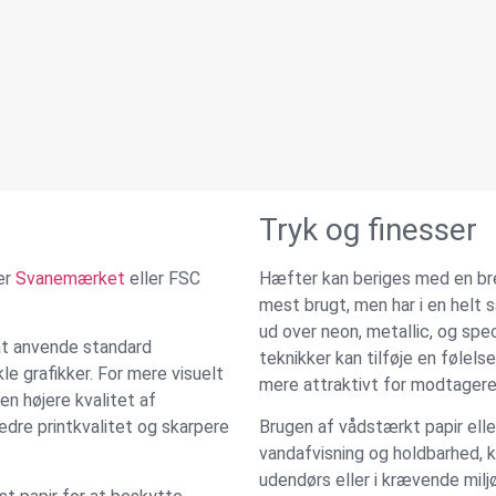
Tryk og finesser
er
Svanemærket
eller FSC
Hæfter kan beriges med en bre
mest brugt, men har i en helt s
ud over neon, metallic, og spe
 at anvende standard
teknikker kan tilføje en følels
le grafikker. For mere visuelt
mere attraktivt for modtagere
en højere kvalitet af
edre printkvalitet og skarpere
Brugen af vådstærkt papir ell
vandafvisning og holdbarhed, k
udendørs eller i krævende miljø