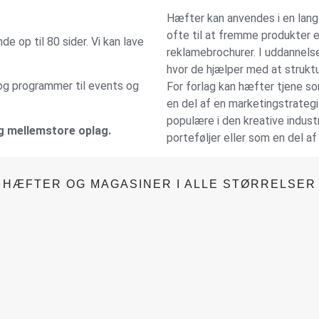
Hæfter kan anvendes i en lan
ofte til at fremme produkter 
e op til 80 sider. Vi kan lave
reklamebrochurer. I uddannelse
hvor de hjælper med at struktu
, og programmer til events og
For forlag kan hæfter tjene so
en del af en marketingstrateg
populære i den kreative indust
g mellemstore oplag.
porteføljer eller som en del af 
HÆFTER OG MAGASINER I ALLE STØRRELSER