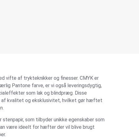
d vifte af trykteknikker og finesser. CMYK er
ærlig Pantone farve, er vi også leveringsdygtig,
cialeffekter som lak og blindpræg. Disse
e af kvalitet og eksklusivitet, hvilket gør hæftet
n.
er stenpapir, som tilbyder unikke egenskaber som
an være ideelt for hæfter der vil blive brugt
er.