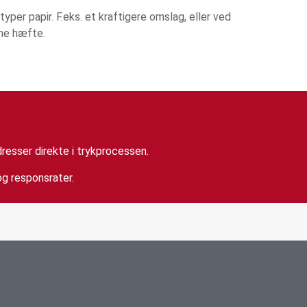
typer papir. F.eks. et kraftigere omslag, eller ved
mme hæfte.
resser direkte i trykprocessen.
g responsrater.